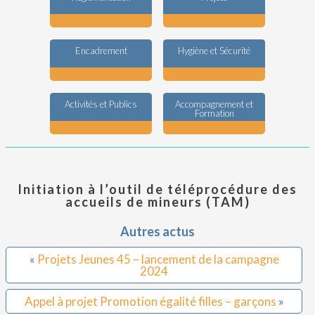
Encadrement
Hygiène et Sécurité
Activités et Publics
Accompagnement et
Formation
Initiation à l’outil de téléprocédure des
accueils de mineurs (TAM)
Autres actus
«
Projets Jeunes 45 – lancement de la campagne
2024
Appel à projet Promotion égalité filles – garçons
»